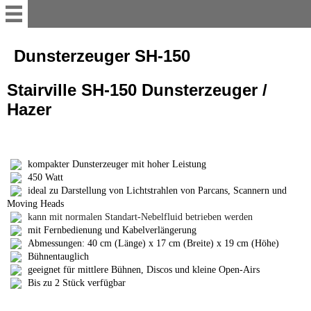
Service
Dunsterzeuger SH-150
Stairville SH-150 Dunsterzeuger /
Willkommen
Hazer
So mieten Sie
kompakter Dunsterzeuger mit hoher Leistung
Online-Mietanfrage
450 Watt
ideal zu Darstellung von Lichtstrahlen von Parcans, Scannern und
Moving Heads
Abholstation
kann mit normalen Standart-Nebelfluid betrieben werden
mit Fernbedienung und Kabelverlängerung
Abmessungen: 40 cm (Länge) x 17 cm (Breite) x 19 cm (Höhe)
Lieferung und Aufbau
Bühnentauglich
geeignet für mittlere Bühnen, Discos und kleine Open-Airs
Bis zu 2 Stück verfügbar
Galerie