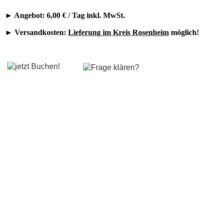
Kontakt
► Angebot: 6,00 € / Tag inkl. MwSt.
► Versandkosten:
Lieferung im Kreis Rosenheim
möglich!
Angebote Anlagen
Lichtanlagen
Tonanlagen
Partyanlagen
DJ Sets
Angebote Einzelgeräte
Scheinwerfer