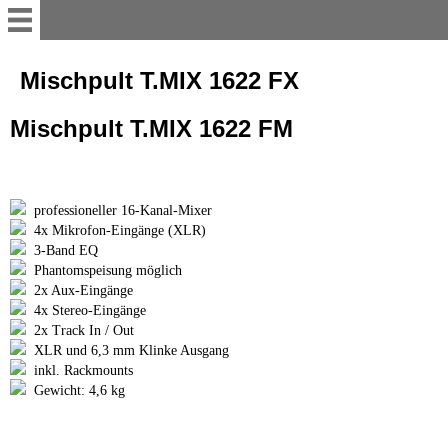
Service
Mischpult T.MIX 1622 FX
Mischpult T.MIX 1622 FM
Willkommen
So mieten Sie
professioneller 16-Kanal-Mixer
4x Mikrofon-Eingänge (XLR)
Online-Mietanfrage
3-Band EQ
Phantomspeisung möglich
2x Aux-Eingänge
Abholstation
4x Stereo-Eingänge
2x Track In / Out
XLR und 6,3 mm Klinke Ausgang
Lieferung und Aufbau
inkl. Rackmounts
Gewicht: 4,6 kg
Galerie