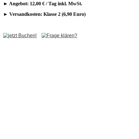
► Angebot: 12,00 € / Tag inkl. MwSt.
Kontakt
► Versandkosten: Klasse 2 (6,90 Euro)
Angebote Anlagen
Lichtanlagen
Tonanlagen
Partyanlagen
DJ Sets
Angebote Einzelgeräte
Scheinwerfer