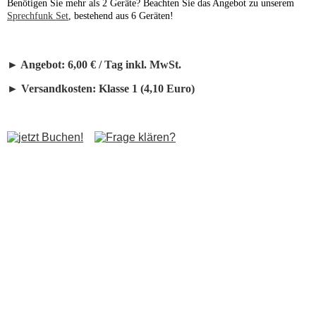
Benötigen Sie mehr als 2 Geräte? Beachten Sie das Angebot zu unserem
Sprechfunk Set
, bestehend aus 6 Geräten!
Kontakt
Angebote Anlagen
► Angebot: 6,00 € / Tag inkl. MwSt.
► Versandkosten: Klasse 1 (4,10 Euro)
Lichtanlagen
Tonanlagen
Partyanlagen
DJ Sets
Angebote Einzelgeräte
Scheinwerfer