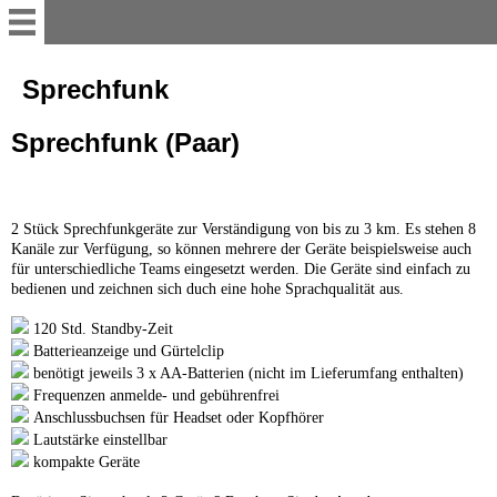
Service
Sprechfunk
Sprechfunk (Paar)
Willkommen
So mieten Sie
2 Stück Sprechfunkgeräte zur Verständigung von bis zu 3 km. Es stehen 8
Kanäle zur Verfügung, so können mehrere der Geräte beispielsweise auch
Online-Mietanfrage
für unterschiedliche Teams eingesetzt werden. Die Geräte sind einfach zu
bedienen und zeichnen sich duch eine hohe Sprachqualität aus.
120 Std. Standby-Zeit
Abholstation
Batterieanzeige und Gürtelclip
benötigt jeweils 3 x AA-Batterien (nicht im Lieferumfang enthalten)
Frequenzen anmelde- und gebührenfrei
Lieferung und Aufbau
Anschlussbuchsen für Headset oder Kopfhörer
Lautstärke einstellbar
Galerie
kompakte Geräte