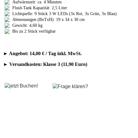
Aufwärmzeit: ca. 4 Minuten
Kontakt
Fluid-Tank Kapazität: 2,5 Liter
Lichtquelle: 9 Stück 3 W LEDs (3x Rot, 3x Grün, 3x Blau)
Abmessungen (BxTxH): 19 x 34 x 30 cm
Gewicht: 4,60 kg
Angebote Anlagen
Bis zu 2 Stück verfügbar
Lichtanlagen
► Angebot: 14,00 € / Tag inkl. MwSt.
Tonanlagen
► Versandkosten: Klasse 3 (11,90 Euro)
Partyanlagen
DJ Sets
Angebote Einzelgeräte
Scheinwerfer