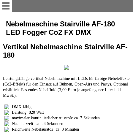
Service
Nebelmaschine Stairville AF-180
LED Fogger Co2 FX DMX
Willkommen
Vertikal Nebelmaschine Stairville AF-
180
So mieten Sie
Online-Mietanfrage
Leistungsfähige vertikal Nebelmaschine mit LEDs für farbige Nebeleffekte
(Co2-Effekt) für
den Einsatz auf Bühnen, Open-Airs und Partys. Optional
Abholstation
erhältlich: Passendes Nebelfluid (3,00 Euro je angefangener Liter inkl.
MwSt.).
Lieferung und Aufbau
DMX-fähig
Leistung: 820 Watt
maximaler kontinuierlicher Ausstoß: ca. 7 Sekunden
Galerie
Nachheizzeit: ca. 24 Sekunden
Reichweite Nebelausstoß: ca. 3 Minuten