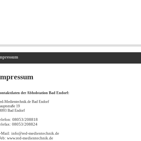
mpressum
Impressum
ontaktdaten der Abholstation Bad Endorf:
ed-Medientechnik.de Bad Endorf
auptstraße 19
3093 Bad Endorf
elefon: 08053/208818
elefax: 08053/208824
-Mail: info@red-medientechnik.de
eb: www.red-medientechnik.de