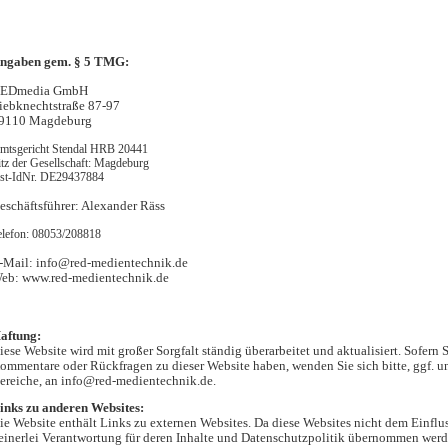
ngaben gem. § 5 TMG:
EDmedia GmbH
iebknechtstraße 87-97
9110 Magdeburg
mtsgericht Stendal HRB 20441
itz der Gesellschaft: Magdeburg
st-IdNr. DE29437884
eschäftsführer: Alexander Räss
elefon: 08053/208818
-Mail: info@red-medientechnik.de
eb: www.red-medientechnik.de
aftung:
iese Website wird mit großer Sorgfalt ständig überarbeitet und aktualisiert. Sofer
ommentare oder Rückfragen zu dieser Website haben, wenden Sie sich bitte, ggf. u
ereiche, an info@red-medientechnik.de.
inks zu anderen Websites:
ie Website enthält Links zu externen Websites. Da diese Websites nicht dem Einfl
einerlei Verantwortung für deren Inhalte und Datenschutzpolitik übernommen werd