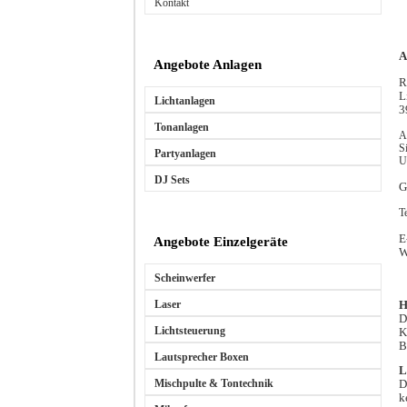
Kontakt
A
Angebote Anlagen
R
L
Lichtanlagen
3
Tonanlagen
A
S
Partyanlagen
U
DJ Sets
G
T
E
Angebote Einzelgeräte
W
Scheinwerfer
H
Laser
D
Lichtsteuerung
K
B
Lautsprecher Boxen
L
D
Mischpulte & Tontechnik
k