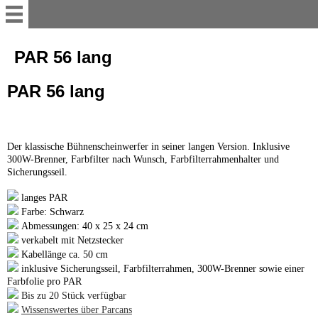
Service
PAR 56 lang
PAR 56 lang
Willkommen
So mieten Sie
Der klassische Bühnenscheinwerfer in seiner langen Version. Inklusive
300W-Brenner, Farbfilter nach Wunsch, Farbfilterrahmenhalter und
Online-Mietanfrage
Sicherungsseil.
langes PAR
Farbe: Schwarz
Abholstation
Abmessungen: 40 x 25 x 24 cm
verkabelt mit Netzstecker
Lieferung und Aufbau
Kabellänge ca. 50 cm
inklusive Sicherungsseil, Farbfilterrahmen, 300W-Brenner sowie einer
Farbfolie pro PAR
Galerie
Bis zu 20 Stück verfügbar
Wissenswertes über Parcans