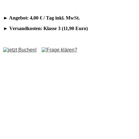
Kontakt
► Angebot: 4,00 € / Tag inkl. MwSt.
Angebote Anlagen
► Versandkosten: Klasse 3 (11,90 Euro)
Lichtanlagen
Tonanlagen
Partyanlagen
DJ Sets
Angebote Einzelgeräte
Scheinwerfer