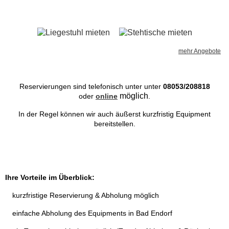
Laser
mehr Angebote
Lichtsteuerung
Lautsprecher Boxen
Reservierungen sind telefonisch unter unter
08053/208818
möglich
oder
online
.
Mischpulte & Tontechnik
In der Regel können wir auch äußerst kurzfristig Equipment
bereitstellen.
Mikrofone
Traversen
Ihre Vorteile im Überblick:
kurzfristige Reservierung & Abholung möglich
Nebel & Konfetti
e
infache Abholung des Equipments in Bad Endorf