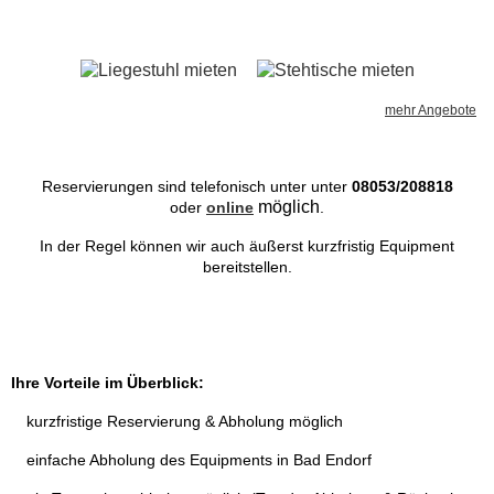
Laser
mehr Angebote
Lichtsteuerung
Lautsprecher Boxen
Reservierungen sind telefonisch unter unter
08053/208818
möglich
oder
online
.
Mischpulte & Tontechnik
In der Regel können wir auch äußerst kurzfristig Equipment
bereitstellen.
Mikrofone
Traversen
Ihre Vorteile im Überblick:
kurzfristige Reservierung & Abholung möglich
Nebel & Konfetti
e
infache Abholung des Equipments in Bad Endorf